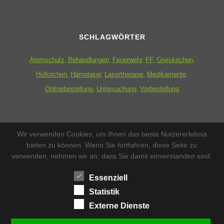
SCHLAGWÖRTER
Atemschutz
Behandlungen
Feuerwehr
FF
Grieskirchen
Hofkirchen
Hämolaser
Lasertherapie
Medikamente
Onlinebestellung
Untersuchung
Vorbestellung
ZUSATZMENÜ
Wir verwenden Cookies, um Ihnen das beste Nutzererlebnis
bieten zu können. Wenn Sie fortfahren, diese Seite zu
Datenschutzerklärung
verwenden, nehmen wir an, dass Sie damit einverstanden sind.
Impressum
Essenziell
Statistik
Sitemap
Externe Dienste
Kontakt