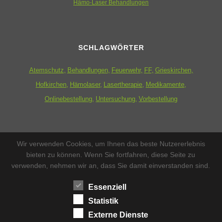
Hämo-Laser Behandlungen
SCHLAGWÖRTER
Atemschutz
Behandlungen
Feuerwehr
FF
Grieskirchen
Hofkirchen
Hämolaser
Lasertherapie
Medikamente
Onlinebestellung
Untersuchung
Vorbestellung
ZUSATZMENÜ
Wir verwenden Cookies, um Ihnen das beste Nutzererlebnis
bieten zu können. Wenn Sie fortfahren, diese Seite zu
Datenschutzerklärung
verwenden, nehmen wir an, dass Sie damit einverstanden sind.
Impressum
Essenziell
Statistik
Sitemap
Externe Dienste