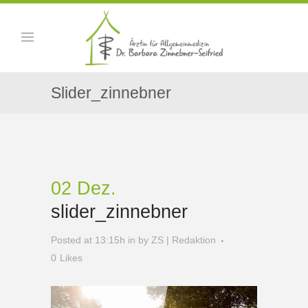
Slider_zinnebner
02 Dez.
slider_zinnebner
Posted at 13:15h
in
by
ZS | Redaktion
0
Likes