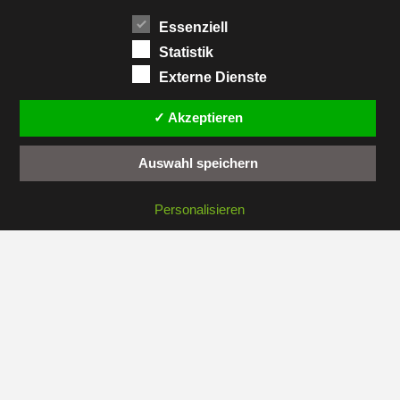
Impressum
Essenziell
Statistik
Sitemap
Externe Dienste
Kontakt
✓ Akzeptieren
Administration
Auswahl speichern
Personalisieren