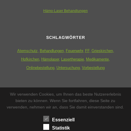
Hämo-Laser Behandlungen
SCHLAGWÖRTER
Atemschutz
Behandlungen
Feuerwehr
FF
Grieskirchen
Hofkirchen
Hämolaser
Lasertherapie
Medikamente
Onlinebestellung
Untersuchung
Vorbestellung
ZUSATZMENÜ
Wir verwenden Cookies, um Ihnen das beste Nutzererlebnis
bieten zu können. Wenn Sie fortfahren, diese Seite zu
Datenschutzerklärung
verwenden, nehmen wir an, dass Sie damit einverstanden sind.
Impressum
Essenziell
Statistik
Sitemap