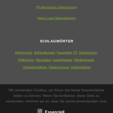
FF Atemschutz Untersuchung
Hämo-Laser Behandlungen
SCHLAGWÖRTER
Atemschutz
Behandlungen
Feuerwehr
FF
Grieskirchen
Hofkirchen
Hämolaser
Lasertherapie
Medikamente
Onlinebestellung
Untersuchung
Vorbestellung
ZUSATZMENÜ
Wir verwenden Cookies, um Ihnen das beste Nutzererlebnis
bieten zu können. Wenn Sie fortfahren, diese Seite zu
Datenschutzerklärung
verwenden, nehmen wir an, dass Sie damit einverstanden sind.
Impressum
Essenziell