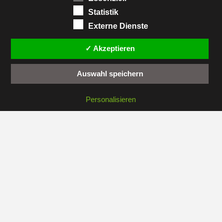
Statistik
Sitemap
Externe Dienste
Kontakt
✓ Akzeptieren
Administration
Auswahl speichern
Personalisieren