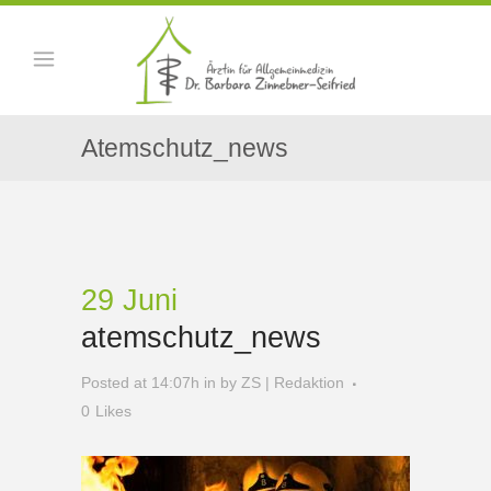
Atemschutz_news
29 Juni
atemschutz_news
Posted at 14:07h
in
by
ZS | Redaktion
0
Likes